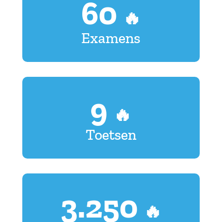
60
🔥
Examens
9
🔥
Toetsen
3.250
🔥