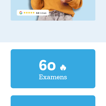
60
🔥
Examens