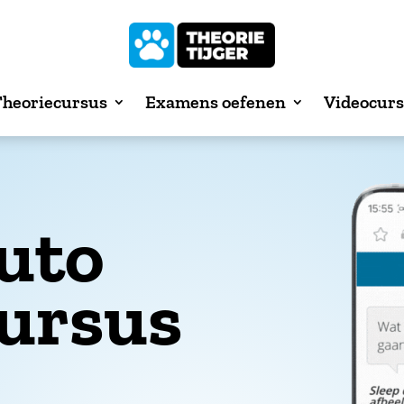
heoriecursus
Examens oefenen
Videocur
uto
cursus