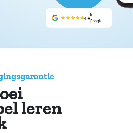
In
4.9
Google
agingsgarantie
oei
bel leren
k