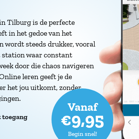
in Tilburg is de perfecte
ft in het gedoe van het
n wordt steeds drukker, vooral
t station waar constant
eek door die chaos navigeren
Online leren geeft je de
er het jou uitkomt, zonder
gingen.
Vanaf
€9,95
t toegang
Begin snel!