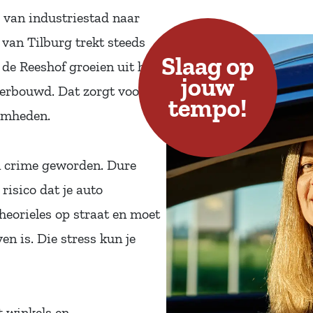
o van industriestad naar
van Tilburg trekt steeds
Slaag op
 de Reeshof groeien uit hun
jouw
verbouwd. Dat zorgt voor
tempo!
amheden.
n crime geworden. Dure
 risico dat je auto
theorieles op straat en moet
en is. Die stress kun je
t winkels en