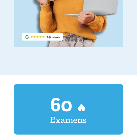
60
🔥
Examens