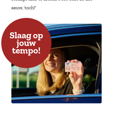
eeuw, toch?
Slaag op
jouw
tempo!