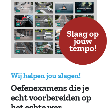
Slaag op
jouw
tempo!
Wij helpen jou slagen!
Oefenexamens die je
echt voorbereiden op
het echte wer