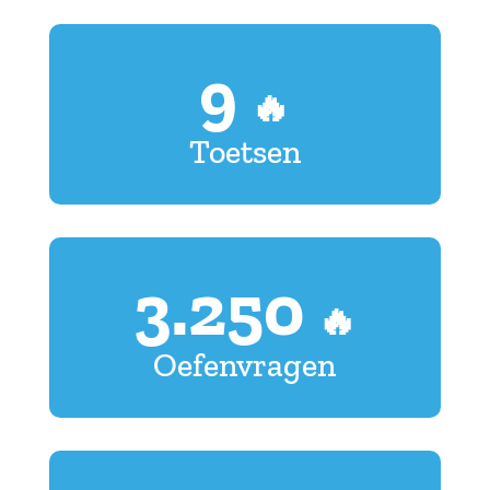
9
🔥
Toetsen
3.250
🔥
Oefenvragen