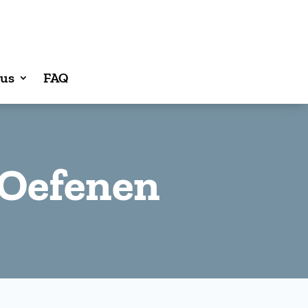
sus
FAQ
 Oefenen